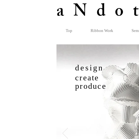
​aNdo
Top
Ribbon Work
Sem
design
create
produce