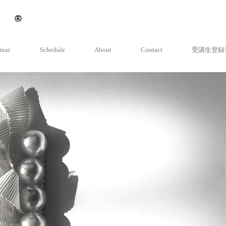
t
®︎
inar
Schedule
About
Contact
受講生登録