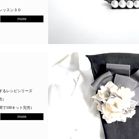
レッスン３０
more
売
するレシピシリーズ
売）
で100キット完売）
more