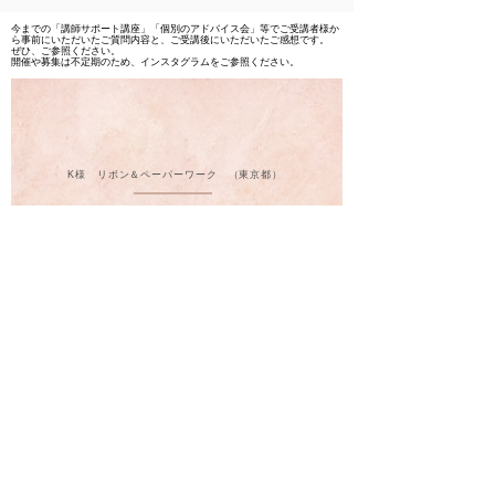
今までの「講師サポート講座」「個別のアドバイス会」等でご受講者様か
ら事前にいただいたご質問内容と、ご受講後にいただいたご感想です。
​ぜひ、ご参照ください。
​開催や募集は不定期のため、インスタグラムをご参照ください。
K様 リボン＆ペーパーワーク （東京都）
​「体験会」ご受講
ご相談内容
リボンやペーパーワークが好きなのに、、、ルール（規約）や周囲の声
を気にしずぎて前に進めなくなってしまった。
​インスタグラム（イメージ）の方向性も決められない。
ご感想
体験会なので、それぞれの項目のさわり部分だけさらっと教えてくださ
るのかと思っていたら惜しみなく様々なことを教えていただけて、本当
に参加してよかったです。
コロナのせいにして、思考を完全にとめてなるようになるかというぼん
やりした感じで
日々過ごしていたので私にとってはまた動き出すために背中を押しても
らえた講座でした。