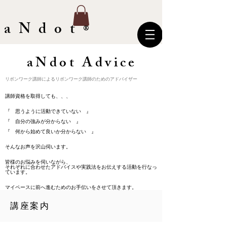
​aNdot
®︎
aNdot Advice
​リボンワーク講師によるリボンワーク講師のためのアドバイザー
講師資格を取得しても、、、
『 思うように活動できていない 』
『 自分の強みが分からない 』
『 何から始めて良いか分からない 』
そんなお声を沢山伺います。
皆様のお悩みを伺いながら、
それぞれに合わせたアドバイスや実践法をお伝えする活動を行なっ
ています。
マイペースに前へ進むためのお手伝いをさせて頂きます。
​講座案内